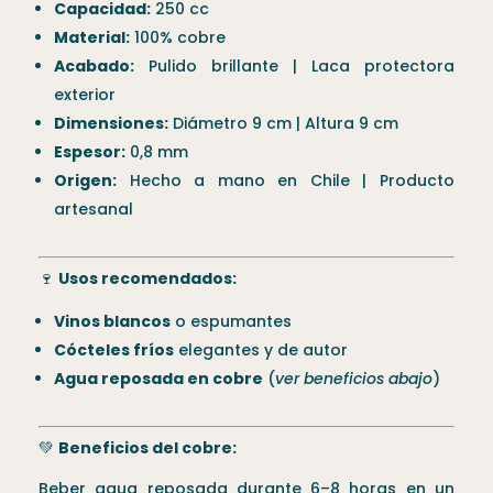
Capacidad:
250 cc
Material:
100% cobre
Acabado:
Pulido brillante | Laca protectora
exterior
Dimensiones:
Diámetro 9 cm | Altura 9 cm
Espesor:
0,8 mm
Origen:
Hecho a mano en Chile | Producto
artesanal
🍷
Usos recomendados:
Vinos blancos
o espumantes
Cócteles fríos
elegantes y de autor
Agua reposada en cobre
(
ver beneficios abajo
)
💚
Beneficios del cobre:
Beber agua reposada durante 6–8 horas en un