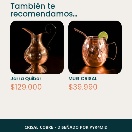
También te
cantidad
recomendamos…
Jarra Quibor
MUG CRISAL
$
129.000
$
39.990
CRISAL COBRE - DISEÑADO POR PYR4MID